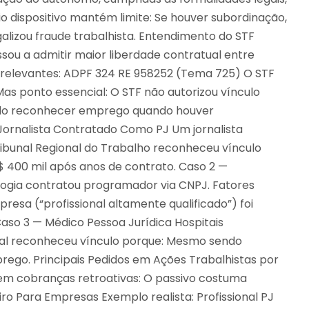
o dispositivo mantém limite: Se houver subordinação,
alizou fraude trabalhista. Entendimento do STF
sou a admitir maior liberdade contratual entre
s relevantes: ADPF 324 RE 958252 (Tema 725) O STF
 Mas ponto essencial: O STF não autorizou vínculo
endo reconhecer emprego quando houver
 Jornalista Contratado Como PJ Um jornalista
ibunal Regional do Trabalho reconheceu vínculo
$ 400 mil após anos de contrato. Caso 2 —
ogia contratou programador via CNPJ. Fatores
resa (“profissional altamente qualificado”) foi
Caso 3 — Médico Pessoa Jurídica Hospitais
cial reconheceu vínculo porque: Mesmo sendo
rego. Principais Pedidos em Ações Trabalhistas por
gem cobranças retroativas: O passivo costuma
ro Para Empresas Exemplo realista: Profissional PJ