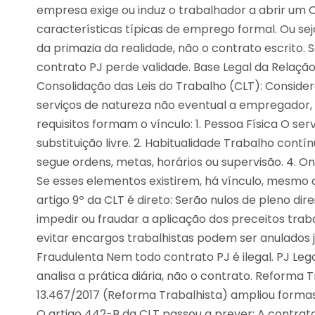
empresa exige ou induz o trabalhador a abrir um 
características típicas de emprego formal. Ou seja:
da primazia da realidade, não o contrato escrito.
contrato PJ perde validade. Base Legal da Relação
Consolidação das Leis do Trabalho (CLT): Conside
serviços de natureza não eventual a empregador,
requisitos formam o vínculo: 1. Pessoa Física O se
substituição livre. 2. Habitualidade Trabalho cont
segue ordens, metas, horários ou supervisão. 4. O
Se esses elementos existirem, há vínculo, mesmo c
artigo 9º da CLT é direto: Serão nulos de pleno dir
impedir ou fraudar a aplicação dos preceitos trab
evitar encargos trabalhistas podem ser anulados j
Fraudulenta Nem todo contrato PJ é ilegal. PJ Leg
analisa a prática diária, não o contrato. Reforma 
13.467/2017 (Reforma Trabalhista) ampliou forma
O artigo 442-B da CLT passou a prever: A contrat