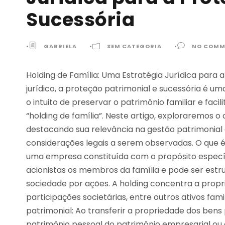
Sucessória
•
GABRIELA
•
SEM CATEGORIA
•
NO COMM
Holding de Família: Uma Estratégia Jurídica para
jurídico, a proteção patrimonial e sucessória é 
o intuito de preservar o patrimônio familiar e facil
“holding de família”. Neste artigo, exploraremos o
destacando sua relevância na gestão patrimonial 
considerações legais a serem observadas. O que é
uma empresa constituída com o propósito específi
acionistas os membros da família e pode ser est
sociedade por ações. A holding concentra a propr
participações societárias, entre outros ativos fami
patrimonial: Ao transferir a propriedade dos bens 
patrimônio pessoal do patrimônio empresarial ou d