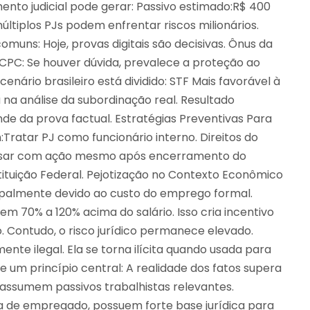
nto judicial pode gerar: Passivo estimado:R$ 400
ltiplos PJs podem enfrentar riscos milionários.
muns: Hoje, provas digitais são decisivas. Ônus da
 CPC: Se houver dúvida, prevalece a proteção ao
enário brasileiro está dividido: STF Mais favorável à
 na análise da subordinação real. Resultado
nde da prova factual. Estratégias Preventivas Para
:Tratar PJ como funcionário interno. Direitos do
ressar com ação mesmo após encerramento do
stituição Federal. Pejotização no Contexto Econômico
cipalmente devido ao custo do emprego formal.
m 70% a 120% acima do salário. Isso cria incentivo
 Contudo, o risco jurídico permanece elevado.
nte ilegal. Ela se torna ilícita quando usada para
 um princípio central: A realidade dos fatos supera
assumem passivos trabalhistas relevantes.
a de empregado, possuem forte base jurídica para