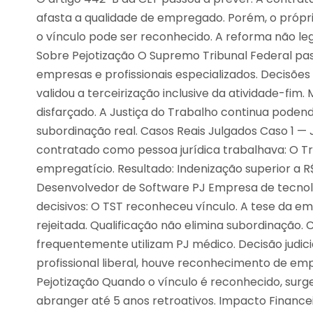
afasta a qualidade de empregado. Porém, o própri
o vínculo pode ser reconhecido. A reforma não leg
Sobre Pejotização O Supremo Tribunal Federal pas
empresas e profissionais especializados. Decisõe
validou a terceirização inclusive da atividade-fim.
disfarçado. A Justiça do Trabalho continua pod
subordinação real. Casos Reais Julgados Caso 1 —
contratado como pessoa jurídica trabalhava: O Tr
empregatício. Resultado: Indenização superior a R
Desenvolvedor de Software PJ Empresa de tecnol
decisivos: O TST reconheceu vínculo. A tese da emp
rejeitada. Qualificação não elimina subordinação. 
frequentemente utilizam PJ médico. Decisão judi
profissional liberal, houve reconhecimento de emp
Pejotização Quando o vínculo é reconhecido, sur
abranger até 5 anos retroativos. Impacto Financei