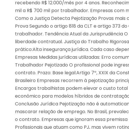
recebendo R$ 12.000/mês por 4 anos. Reconhecime
mil a R$ 700 mil por trabalhador. Empresas com mú
Como a Justiça Detecta Pejotização Provas mais co
Prova Segundo o artigo 818 da CLT e artigo 373 do
trabalhador. Tendência Atual da Jurisprudência O c
liberdade contratual. Justiça do Trabalho Rigorosa
prático:Alta insegurança jurídica. Cada caso depe
Empresas Medidas jurídicas utilizadas: Erro comum
Trabalhador Pejotizado O profissional pode ing
contrato. Prazo: Base legal:Artigo 7º, XXIX da Con
Brasileiro Empresas recorrem à pejotização prin
Encargos trabalhistas podem elevar o custo total e
econômico para modelos híbridos de contratação.
Conclusão Jurídica Pejotização não é automaticame
mascarar relação de emprego. No Brasil, prevalece
o contrato. Empresas que ignoram essa premissa 
Profissionais que atuam como PJ, mas vivem rotin