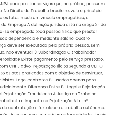
CNPJ para prestar serviços que, na prática, possuem
 No Direito do Trabalho brasileiro, vale o princípio
 Se os fatos mostram vínculo empregatício, o
 de Emprego A definição jurídica está no artigo 3º da
ra-se empregado toda pessoa física que prestar
 sob dependência e mediante salário. Quatro
rviço deve ser executado pela própria pessoa, sem
ínuo, não eventual. 3. Subordinação O trabalhador
nerosidade Existe pagamento pelo serviço prestado.
om CNPJ ativo. Pejotização Ilícita Segundo a CLT O
eito os atos praticados com o objetivo de desvirtuar,
alhistas. Logo, contratos PJ usados apenas para
udicialmente. Diferença Entre PJ Legal e Pejotização
al Pejotização Fraudulenta A Justiça do Trabalho
Trabalhista e Impacto na Pejotização A Lei nº
s de contratação e fortaleceu o trabalho autônomo.
ação do autônomo, cumpridas as formalidades legais,