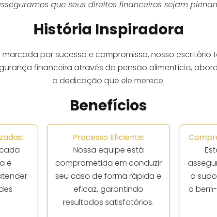
asseguramos que seus direitos financeiros sejam plena
História Inspiradora
a marcada por sucesso e compromisso, nosso escritório 
segurança financeira através da pensão alimentícia, ab
a dedicação que ele merece.
Benefícios
zadas:
Processo Eficiente:
Compro
 cada
Nossa equipe está
Es
a e
comprometida em conduzir
assegu
atender
seu caso de forma rápida e
o supo
des
eficaz, garantindo
o bem-e
resultados satisfatórios.